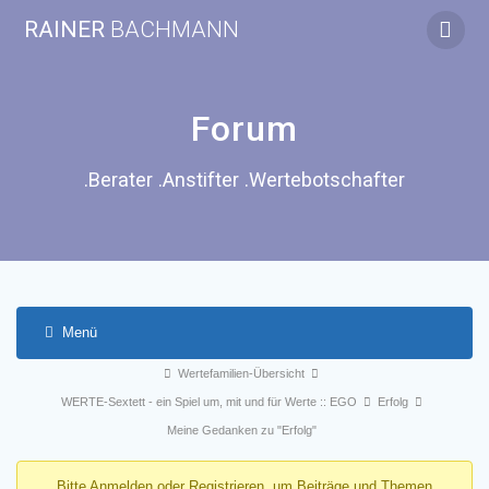
Zum
RAINER
BACHMANN
Inhalt
springen
Forum
.Berater .Anstifter .Wertebotschafter
Menü
Forum-
Forum-
Wertefamilien-Übersicht
Navigation
Breadcrumbs
WERTE-Sextett - ein Spiel um, mit und für Werte :: EGO
Erfolg
-
Meine Gedanken zu "Erfolg"
Du
Bitte
Anmelden
oder
Registrieren
, um Beiträge und Themen
bist