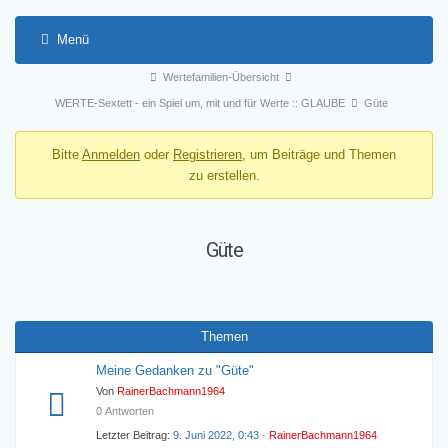
Menü
Forum-
Forum-
Wertefamilien-Übersicht
Navigation
Breadcrumbs
WERTE-Sextett - ein Spiel um, mit und für Werte :: GLAUBE
Güte
-
Bitte
Anmelden
oder
Registrieren
, um Beiträge und Themen
Du
zu erstellen.
bist
hier:
Güte
Themen
Meine Gedanken zu "Güte"
Von
RainerBachmann1964
0 Antworten
Letzter Beitrag:
9. Juni 2022, 0:43
·
RainerBachmann1964