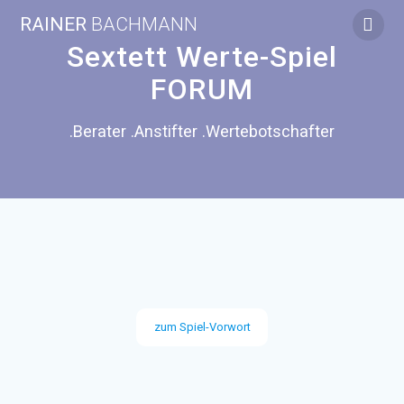
Zum
RAINER
BACHMANN
Inhalt
springen
Sextett Werte-Spiel
FORUM
.Berater .Anstifter .Wertebotschafter
zum Spiel-Vorwort