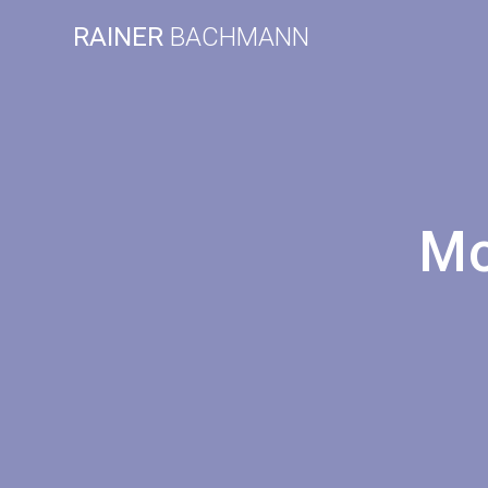
Zum
RAINER
BACHMANN
Inhalt
springen
Mo