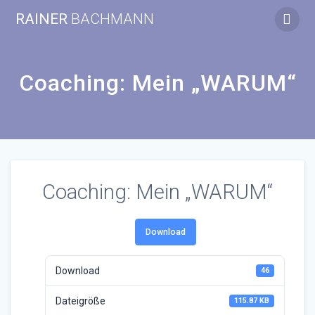
Zum
RAINER
BACHMANN
Inhalt
springen
Coaching: Mein „WARUM“
Coaching: Mein „WARUM“
Download
Download
46
Dateigröße
115.87 KB