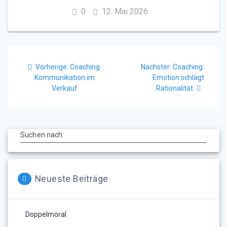
0
12. Mai 2026
Beitragsnavigation
Vorheriger
Nächster
Vorherige:
Coaching:
Nächster:
Coaching:
Beitrag:
Beitrag:
Kommunikation im
Emotion schlägt
Verkauf
Rationalität
Suchen nach:
Neueste Beiträge
Doppelmoral