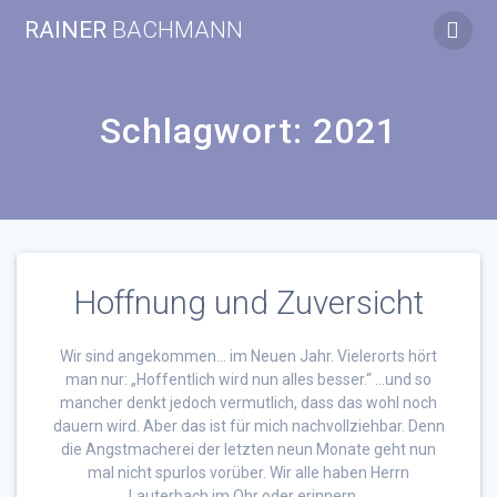
Zum
RAINER
BACHMANN
Inhalt
springen
Schlagwort:
2021
Hoffnung und Zuversicht
Wir sind angekommen… im Neuen Jahr. Vielerorts hört
man nur: „Hoffentlich wird nun alles besser.“ …und so
mancher denkt jedoch vermutlich, dass das wohl noch
dauern wird. Aber das ist für mich nachvollziehbar. Denn
die Angstmacherei der letzten neun Monate geht nun
mal nicht spurlos vorüber. Wir alle haben Herrn
Lauterbach im Ohr oder erinnern …