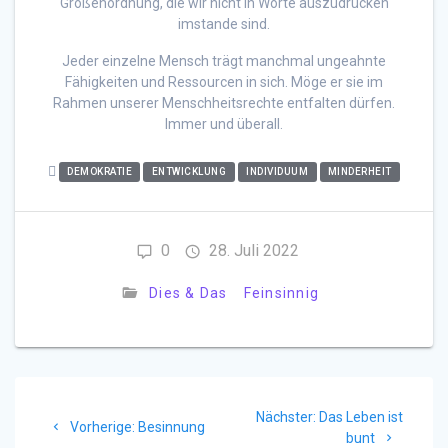
Größenordnung, die wir nicht in Worte auszudrücken
imstande sind.
Jeder einzelne Mensch trägt manchmal ungeahnte
Fähigkeiten und Ressourcen in sich. Möge er sie im
Rahmen unserer Menschheitsrechte entfalten dürfen.
Immer und überall.
DEMOKRATIE
ENTWICKLUNG
INDIVIDUUM
MINDERHEIT
0
28. Juli 2022
Dies & Das
Feinsinnig
Beitragsnavigation
Nächster
Nächster:
Das Leben ist
Vorheriger
Vorherige:
Besinnung
Beitrag:
bunt
Beitrag: