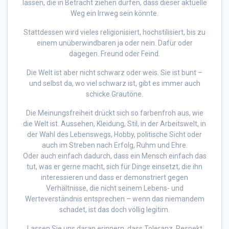
lassen, die in Betracht ziehen dürfen, dass dieser aktuelle
Weg ein Irrweg sein könnte.
Stattdessen wird vieles religionisiert, hochstilisiert, bis zu
einem unüberwindbaren ja oder nein. Dafür oder
dagegen. Freund oder Feind.
Die Welt ist aber nicht schwarz oder weis. Sie ist bunt –
und selbst da, wo viel schwarz ist, gibt es immer auch
schicke Grautöne.
Die Meinungsfreiheit drückt sich so farbenfroh aus, wie
die Welt ist. Aussehen, Kleidung, Stil, in der Arbeitswelt, in
der Wahl des Lebenswegs, Hobby, politische Sicht oder
auch im Streben nach Erfolg, Ruhm und Ehre.
Oder auch einfach dadurch, dass ein Mensch einfach das
tut, was er gerne macht, sich für Dinge einsetzt, die ihn
interessieren und dass er demonstriert gegen
Verhältnisse, die nicht seinem Lebens- und
Werteverständnis entsprechen – wenn das niemandem
schadet, ist das doch völlig legitim.
Lassen Sie uns daran erinnern, dass Toleranz, Respekt