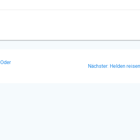
 Oder
Nächster
Nächster:
Helden reise
Beitrag: