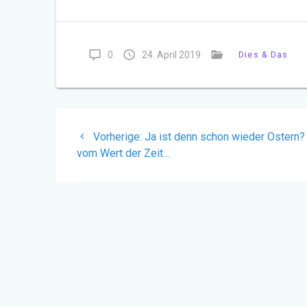
0
24. April 2019
Dies & Das
Beitragsnavigation
Vorheriger
Vorherige:
Ja ist denn schon wieder Ostern?
Beitrag:
vom Wert der Zeit…