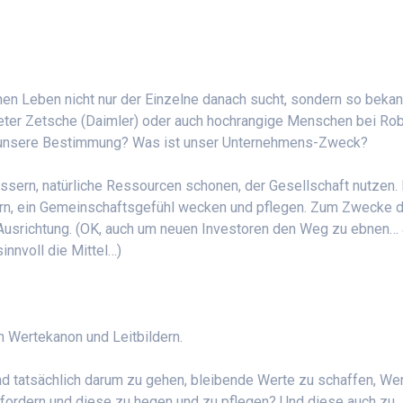
chen Leben nicht nur der Einzelne danach sucht, sondern so beka
eter Zetsche (Daimler) oder auch hochrangige Menschen bei Rob
st unsere Bestimmung? Was ist unser Unternehmens-Zweck?
ssern, natürliche Ressourcen schonen, der Gesellschaft nutzen. 
rn, ein Gemeinschaftsgefühl wecken und pflegen. Zum Zwecke 
 Ausrichtung. (OK, auch um neuen Investoren den Weg zu ebnen…
sinnvoll die Mittel…)
n Wertekanon und Leitbildern.
tatsächlich darum zu gehen, bleibende Werte zu schaffen, Wer
u fordern und diese zu hegen und zu pflegen? Und diese auch zu